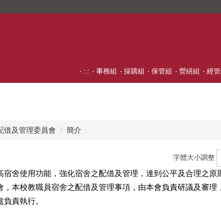
:::
事務組
採購組
保管組
營繕組
經管
配借及管理委員會
簡介
字體大小調整
舍使用功能，強化宿舍之配借及管理，達到公平及合理之原
會，本校教職員宿舍之配借及管理事項，由本會負責研議及審理
處負責執行。