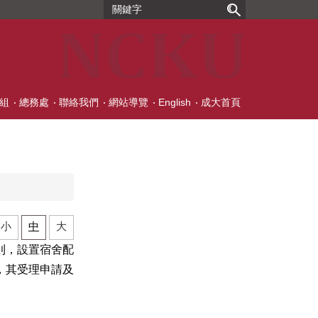
組
總務處
聯絡我們
網站導覽
English
成大首頁
小
中
大
則，設置宿舍配
，其受理申請及