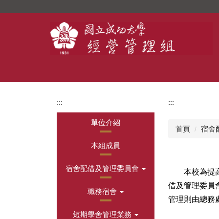
跳
到
主
要
內
容
區
:::
:::
單位介紹
首頁
宿舍
本組成員
宿舍配借及管理委員會
本校為提高宿
借及管理委員
職務宿舍
管理則由總務
短期學舍管理業務