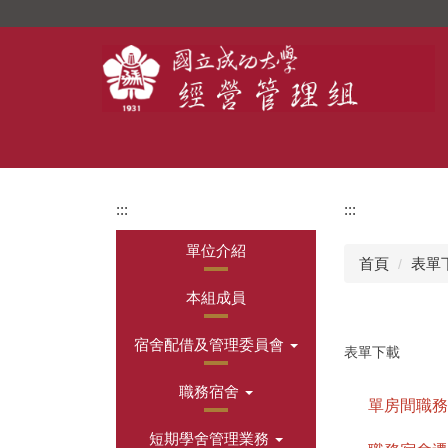
跳
到
主
要
內
容
區
:::
:::
單位介紹
首頁
表單
本組成員
宿舍配借及管理委員會
表單下載
職務宿舍
單房間職務
短期學舍管理業務