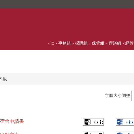
:::
事務組
採購組
保管組
營繕組
經管
下載
字體大小調整
宿舍申請書