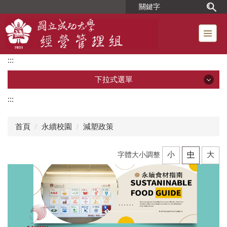
跳
到
主
要
內
:::
容
區
下拉式選單
:::
單位介紹
本組成員
首頁
永續校園
減塑政策
宿舍配借及管理委員會
小
中
大
字體大小調整
職務宿舍
短期學舍管理業務
旺宏館場地借用