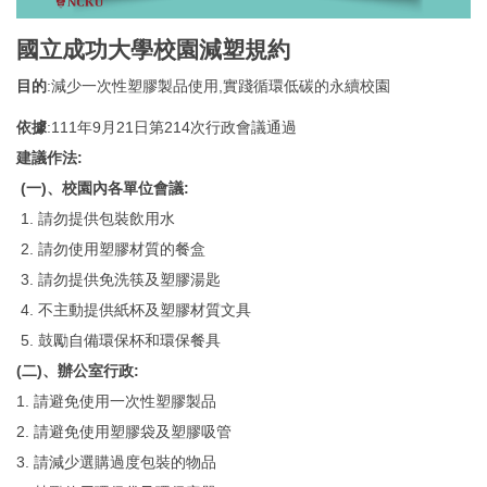
表單下載
國立成功大學校園減塑規約
相關規章
目的
:減少一次性塑膠製品使用,實踐循環低碳的永續校園
依據
:111年9月21日第214次行政會議通過
作業流程
建議作法:
問答集
(一)、校園內各單位會議:
1. 請勿提供包裝飲用水
永續校園
2. 請勿使用塑膠材質的餐盒
3. 請勿提供免洗筷及塑膠湯匙
招商登記
4. 不主動提供紙杯及塑膠材質文具
位置圖
5. 鼓勵自備環保杯和環保餐具
(二)、辦公室行政:
1. 請避免使用一次性塑膠製品
2. 請避免使用塑膠袋及塑膠吸管
3. 請減少選購過度包裝的物品