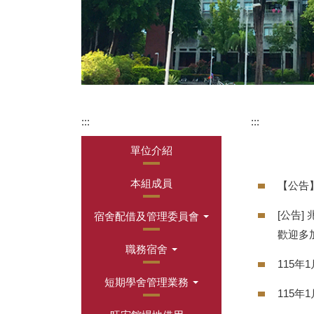
:::
:::
單位介紹
本組成員
【公告
[公告
宿舍配借及管理委員會
歡迎多
職務宿舍
115年
短期學舍管理業務
115