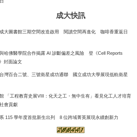
日
成大快訊
成大圖書館三期空間改造啟用 閱讀空間再進化 咖啡香重返日
哈佛醫學院合作揭露 AI 診斷偏差之風險 登《Cell Reports
ne》封面論文
台灣百合二號、三號衛星成功通聯 國立成功大學展現低軌衛星
館 「工程教育史展VIII：化天之工・無中生有」看見化工人才培育
社會貢獻
系 115 學年度首批新生出列 8 位跨域菁英展現永續創新力