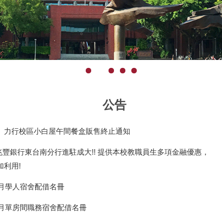
公告
】力行校區小白屋午間餐盒販售終止通知
] 兆豐銀行東台南分行進駐成大!! 提供本校教職員生多項金融優惠，
加利用!
1月學人宿舍配借名冊
年1月單房間職務宿舍配借名冊