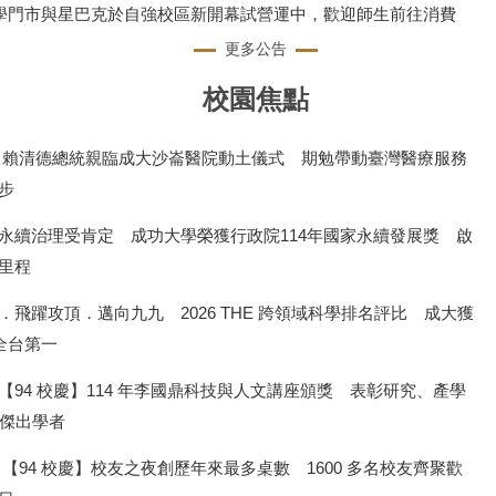
1成學門市與星巴克於自強校區新開幕試營運中，歡迎師生前往消費
更多公告
校園焦點
 賴清德總統親臨成大沙崙醫院動土儀式 期勉帶動臺灣醫療服務
步
永續治理受肯定 成功大學榮獲行政院114年國家永續發展獎 啟
新里程
．飛躍攻頂．邁向九九 2026 THE 跨領域科學排名評比 成大獲
名全台第一
【94 校慶】114 年李國鼎科技與人文講座頒獎 表彰研究、產學
位傑出學者
 【94 校慶】校友之夜創歷年來最多桌數 1600 多名校友齊聚歡