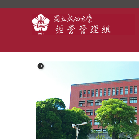
跳
到
主
要
內
容
區