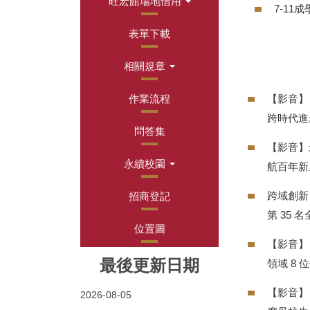
旺宏館場地借用
7-1
表單下載
相關規章
作業流程
【影音】
跨時代進
問答集
【影音】
永續校園
航百年
跨域創新
招商登記
第 35 
位置圖
【影音】
最後更新日期
領域 8 
【影音】
2026-08-05