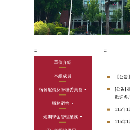
:::
:::
單位介紹
本組成員
【公告
[公告
宿舍配借及管理委員會
歡迎多
職務宿舍
115年
短期學舍管理業務
115