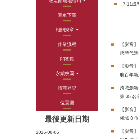
旺宏館場地借用
7-1
表單下載
相關規章
作業流程
【影音】
跨時代進
問答集
【影音】
永續校園
航百年
跨域創新
招商登記
第 35 
位置圖
【影音】
最後更新日期
領域 8 
【影音】
2026-08-05