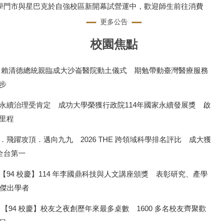
1成學門市與星巴克於自強校區新開幕試營運中，歡迎師生前往消費
更多公告
校園焦點
 賴清德總統親臨成大沙崙醫院動土儀式 期勉帶動臺灣醫療服務
步
永續治理受肯定 成功大學榮獲行政院114年國家永續發展獎 啟
新里程
．飛躍攻頂．邁向九九 2026 THE 跨領域科學排名評比 成大獲
名全台第一
【94 校慶】114 年李國鼎科技與人文講座頒獎 表彰研究、產學
位傑出學者
 【94 校慶】校友之夜創歷年來最多桌數 1600 多名校友齊聚歡