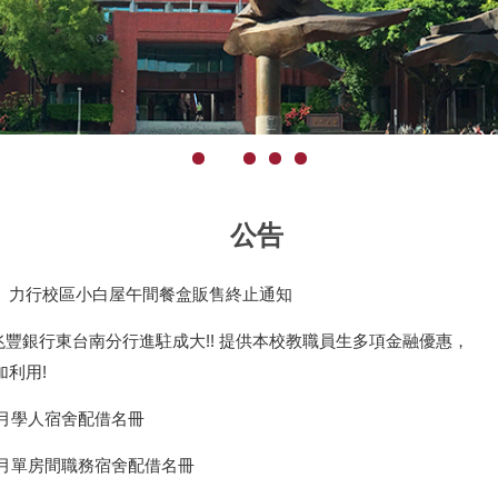
公告
】力行校區小白屋午間餐盒販售終止通知
] 兆豐銀行東台南分行進駐成大!! 提供本校教職員生多項金融優惠，
加利用!
1月學人宿舍配借名冊
年1月單房間職務宿舍配借名冊