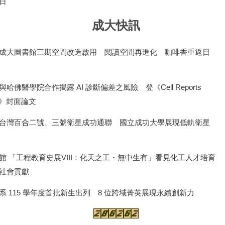
日
成大快訊
成大圖書館三期空間改造啟用 閱讀空間再進化 咖啡香重返日
哈佛醫學院合作揭露 AI 診斷偏差之風險 登《Cell Reports
ne》封面論文
台灣百合二號、三號衛星成功通聯 國立成功大學展現低軌衛星
館 「工程教育史展VIII：化天之工・無中生有」看見化工人才培育
社會貢獻
系 115 學年度首批新生出列 8 位跨域菁英展現永續創新力