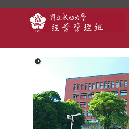
跳
到
主
要
內
容
區